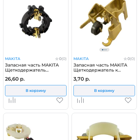
MAKITA
0
(0)
MAKITA
0
(0)
Запасная часть MAKITA
Запасная часть MAKITA
Щеткодержатель
Щеткодержатель к
HR2230,2460,2470
9558HN / 9562CVH /
26,60 р.
3,70 р.
9565CVR / 9565CR /
9565CVL MAKITA (643760-
7)
В корзину
В корзину