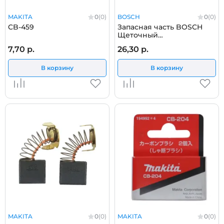
MAKITA
0
(0)
BOSCH
0
(0)
CB-459
Запасная часть BOSCH
Щеточный
держатель__GBH 11 DE /
7,70 р.
26,30 р.
GSH 11 E (1600A005AF)
В корзину
В корзину
MAKITA
0
(0)
MAKITA
0
(0)