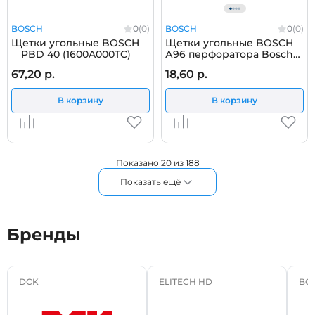
BOSCH
0
(0)
BOSCH
0
(0)
Щетки угольные BOSCH
Щетки угольные BOSCH
__PBD 40 (1600A000TC)
А96 перфоратора Bosch
GBH 2-26 1617000525
67,20 р.
18,60 р.
В корзину
В корзину
Показано 20 из 188
Показать ещё
Бренды
DCK
ELITECH HD
BO