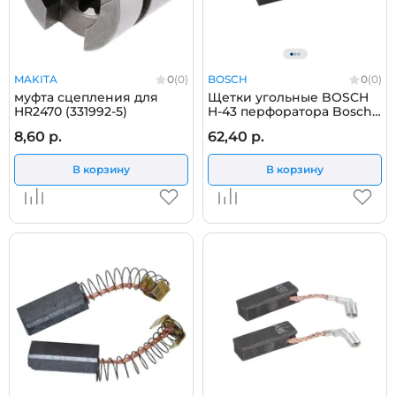
MAKITA
0
(0)
BOSCH
0
(0)
муфта сцепления для
Щетки угольные BOSCH
HR2470 (331992-5)
H-43 перфоратора Bosch
GBH 38 (0611227003)
8,60 р.
62,40 р.
1617014122
В корзину
В корзину