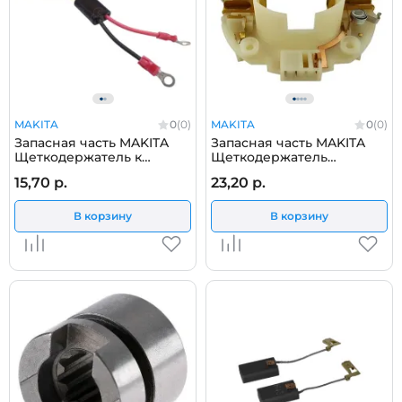
MAKITA
0
(0)
MAKITA
0
(0)
Запасная часть MAKITA
Запасная часть MAKITA
Щеткодержатель к
Щеткодержатель
шуруповерту DDF458
отбойного молотка Makita
15,70 р.
23,20 р.
HM1203C 638447-4
В корзину
В корзину