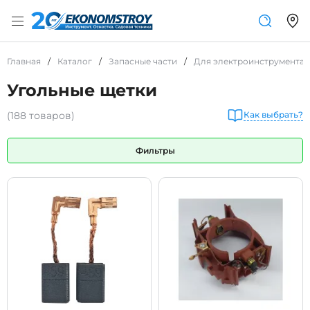
Главная
/
Каталог
/
Запасные части
/
Для электроинструмента
Угольные щетки
(188 товаров)
Как выбрать?
Фильтры