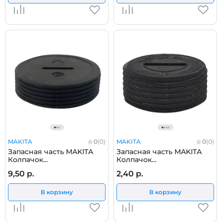
MAKITA
0
(0)
MAKITA
0
(0)
Запасная часть MAKITA
Запасная часть MAKITA
Колпачок
Колпачок
щеткодержателя 7-18
щеткодержателя
9,50 р.
2,40 р.
отрезной пилы Makita
перфоратора Makita
2414B 643700-5
HR3000C 643750-0
В корзину
В корзину