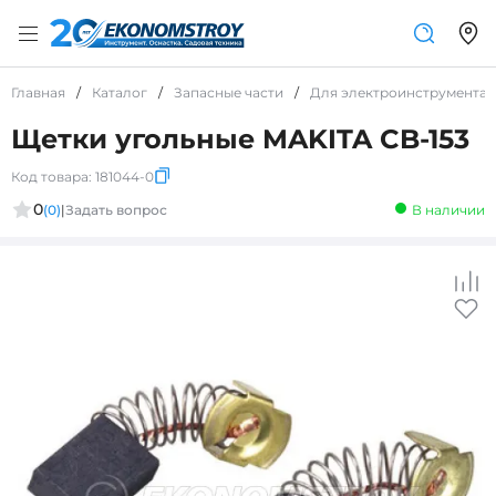
Главная
/
Каталог
/
Запасные части
/
Для электроинструмента
Щетки угольные MAKITA CB-153
Код товара:
181044-0
0
(0)
|
Задать вопрос
В наличии