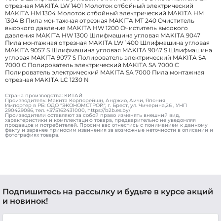
отрезная MAKITA LW 1401 Молоток отбойный электрический
MAKITA HM 1304 Молоток отбойный электрический MAKITA HM
1304 B Пила монтажная отрезная MAKITA MT 240 Очиститель
высокого давления MAKITA HW 1200 Очиститель высокого
давления MAKITA HW 1300 Шлифмашина угловая MAKITA 9047
Пила монтажная отрезная MAKITA LW 1400 Шлифмашина угловая
MAKITA 9057 S Шлифмашина угловая MAKITA 9047 S Шлифмашина
угловая MAKITA 9077 S Полирователь электрический MAKITA SA
7000 C Полирователь электрический MAKITA SA 7000 C
Полирователь электрический MAKITA SA 7000 Пила монтажная
отрезная MAKITA LC 1230 N
Страна производства: КИТАЙ
Производитель: Макита Корпорейшн, Анджио, Аичи, Япония
Импортер в РБ: ОДО "ЭКОНОМСТРОЙ", г. Брест, ул. Чичерина,26 , УНП
290429086, тел. +375162431000, https://b2b.es.by/
Производители оставляют за собой право изменять внешний вид,
характеристики и комплектацию товара, предварительно не уведомляя
продавцов и потребителей. Просим вас отнестись с пониманием к данному
факту и заранее приносим извинения за возможные неточности в описании и
фотографиях товара.
Подпишитесь на рассылку и будьте в курсе акций
и новинок!