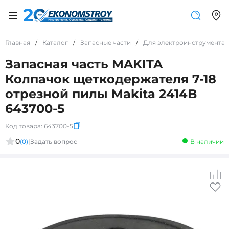
Главная
/
Каталог
/
Запасные части
/
Для электроинструмента
Запасная часть MAKITA
Колпачок щеткодержателя 7-18
отрезной пилы Makita 2414B
643700-5
Код товара:
643700-5
0
(0)
|
Задать вопрос
В наличии