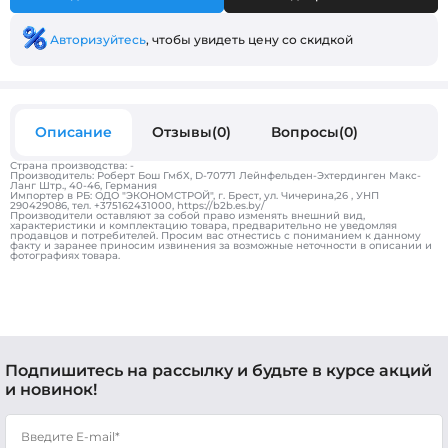
Авторизуйтесь
, чтобы увидеть цену со скидкой
Описание
Отзывы(0)
Вопросы(0)
Страна производства: -
Производитель: Роберт Бош ГмбХ, D-70771 Лейнфельден-Эхтердинген Макс-
Ланг Штр., 40-46, Германия
Импортер в РБ: ОДО "ЭКОНОМСТРОЙ", г. Брест, ул. Чичерина,26 , УНП
290429086, тел. +375162431000, https://b2b.es.by/
Производители оставляют за собой право изменять внешний вид,
характеристики и комплектацию товара, предварительно не уведомляя
продавцов и потребителей. Просим вас отнестись с пониманием к данному
факту и заранее приносим извинения за возможные неточности в описании и
фотографиях товара.
Подпишитесь на рассылку и будьте в курсе акций
и новинок!