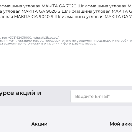
Шлифмашина угловая MAKITA GA 7020 Шлифмашина угловая M
 угловая MAKITA GA 9020 S Шлифмашина угловая MAKITA G
овая MAKITA GA 9040 S Шлифмашина угловая MAKITA GA 7
ел. +375162431000, https://b2b.es.by/
ики и комплектацию товара, предварительно не уведомляя продавцов и потребите
за возможные неточности в описании и фотографиях товара.
урсе акций и
Акции
Мой акк