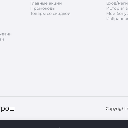
Главные акции
Вход/Рег
Промокоды
История з
Товары со скидкой
Мои бону
Избранно
ыдачи
ти
Copyright