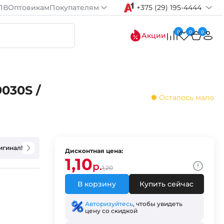
ПВ
Оптовикам
Покупателям
+375 (29) 195-4444
0
0
0
Акции
030S /
Осталось мало
игинал!
Дисконтная цена:
1,10
р.
1,20
В корзину
Купить сейчас
Авторизуйтесь
, чтобы увидеть
цену со скидкой