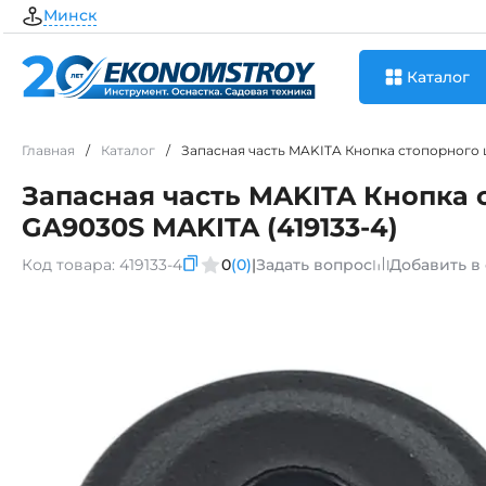
Минск
Каталог
Главная
/
Каталог
/
Запасная часть MAKITA Кнопка стопорного ш
Запасная часть MAKITA Кнопка 
GA9030S MAKITA (419133-4)
Код товара:
419133-4
0
(0)
|
Задать вопрос
Добавить в