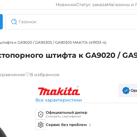
Новинки
Статус заказа
Магазины и 
тифта к GA9020 / GA9030S / GA9030S MAKITA (419133-4)
стопорного штифта к GA9020 / GA9
 сравнение
В избранное
Ор
Все характеристики
Официальный дилер
Смотреть сертификат
Сервис без проблем