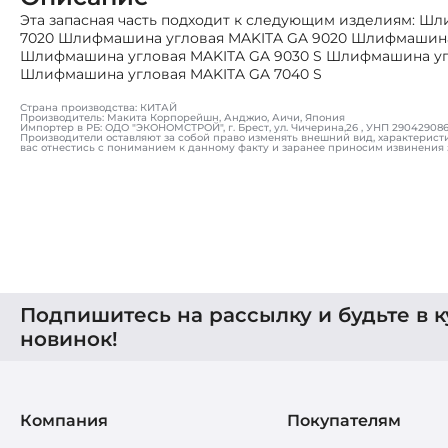
Эта запасная часть подходит к следующим изделиям: 
7020 Шлифмашина угловая MAKITA GA 9020 Шлифмашина
Шлифмашина угловая MAKITA GA 9030 S Шлифмашина угл
Шлифмашина угловая MAKITA GA 7040 S
Страна производства: КИТАЙ
Производитель: Макита Корпорейшн, Анджио, Аичи, Япония
Импортер в РБ: ОДО "ЭКОНОМСТРОЙ", г. Брест, ул. Чичерина,26 , УНП 290429086, т
Производители оставляют за собой право изменять внешний вид, характерист
вас отнестись с пониманием к данному факту и заранее приносим извинения 
Подпишитесь на рассылку и будьте в к
новинок!
Компания
Покупателям