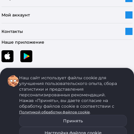
Мой аккаунт
Контакты
Наше приложение
Наш сайт использует файлы cookie для
улучшения пользовательского опыта, сбора
статистики и представления
персонализированных рекомендаций.
Copyright © 2005-2026 ОДО “ЭКОНОМСТРОЙ”. Все права защищены.
Нажав «Принять», вы даете согласие на
обработку файлов cookie в соответствии с
.
Политикой обработки файлов cookie
ОДО "ЭКОНОМСТРОЙ" Юр.адрес: 224011, г. Брест, ул. Чичерина, д. 26 УНП: 290429086, регистрация:№
05554, выдано 06 сентября 2005 г. Зарегистрировал Брестский областной исполнительный комитет 31
Принять
августа 2005 г. Регистрация интернет-магазина: в Торговом реестре Республики Беларусь № 525626
от 22.12.2021 г.
Настройка файлов cookie
ОДО "ЭКОНОМСТРОЙ" использует на своем сайте анонимные данные, передаваемые с помощью