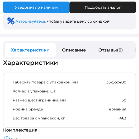
Уведомить о наличии
Подобрать аналог
Авторизуйтесь
, чтобы увидеть цену со скидкой
Характеристики
Описание
Отзывы(0)
В
Характеристики
Габариты товара с упаковкой, мм
35х35х400
Кол-во в упаковке, шт
1
Размер шестигранника, мм
30
Родина бренда
Германия
Вес товара с упаковкой, кг
1.463
Комплектация