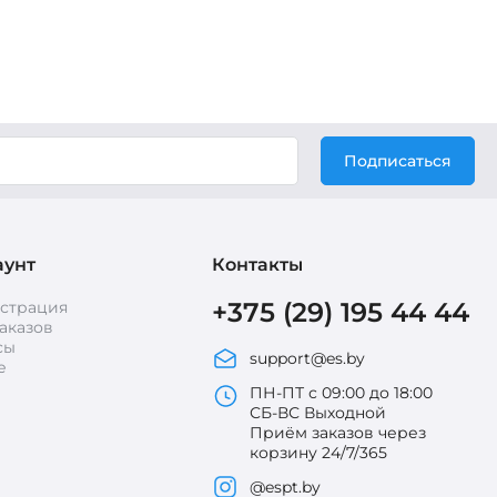
Подписаться
аунт
Контакты
+375 (29) 195 44 44
истрация
аказов
сы
support@es.by
е
ПН-ПТ с 09:00 до 18:00
СБ-ВС Выходной
Приём заказов через
корзину 24/7/365
@espt.by