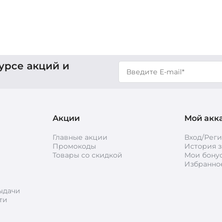
урсе акций и
Акции
Мой акк
Главные акции
Вход/Рег
Промокоды
История з
Товары со скидкой
Мои бону
Избранно
ыдачи
ти