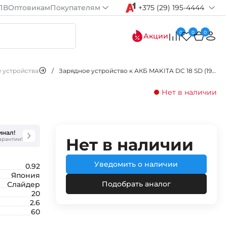
ПВ
Оптовикам
Покупателям
+375 (29) 195-4444
0
0
0
Акции
 устройства
/
Зарядное устройство к АКБ MAKITA DC 18 SD (197006-8)
Нет в наличии
инал!
Нет в наличии
гарантии!
Уведомить о наличии
0.92
Япония
Подобрать аналог
Слайдер
20
2.6
60