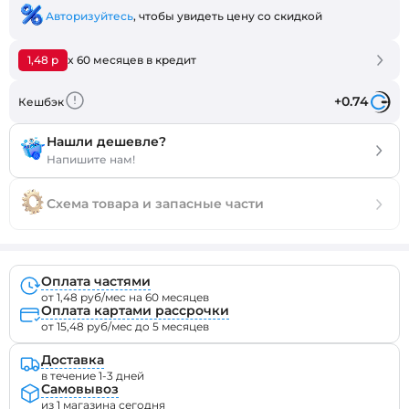
Авторизуйтесь
, чтобы увидеть цену со скидкой
1,48 р
x 60 месяцев в кредит
+0.74
Кешбэк
Нашли дешевле?
Напишите нам!
Схема товара и запасные части
Оплата частями
от 1,48 руб/мес на 60 месяцев
Оплата картами рассрочки
от 15,48 руб/мес до 5 месяцев
Доставка
в течение 1-3 дней
Самовывоз
из 1 магазина сегодня