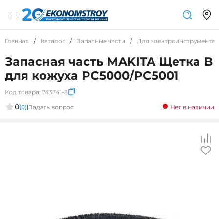
Главная
/
Каталог
/
Запасные части
/
Для электроинструмента
Запасная часть MAKITA Щетка B
для кожуха PC5000/PC5001
Код товара:
743341-8
0
(0)
|
Задать вопрос
Нет в наличии