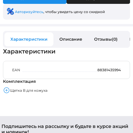
Авторизуйтесь
, чтобы увидеть цену со скидкой
Характеристики
Описание
Отзывы(0)
В
Характеристики
EAN
88381435994
Комплектация
Щетка В для кожуха
Подпишитесь на рассылку и будьте в курсе акций
и новинок!