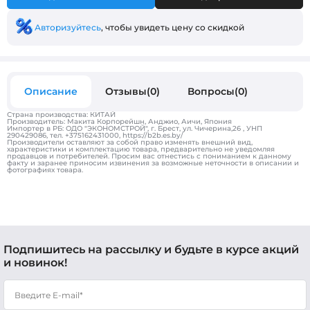
Авторизуйтесь
, чтобы увидеть цену со скидкой
Описание
Отзывы(0)
Вопросы(0)
Страна производства: КИТАЙ
Производитель: Макита Корпорейшн, Анджио, Аичи, Япония
Импортер в РБ: ОДО "ЭКОНОМСТРОЙ", г. Брест, ул. Чичерина,26 , УНП
290429086, тел. +375162431000, https://b2b.es.by/
Производители оставляют за собой право изменять внешний вид,
характеристики и комплектацию товара, предварительно не уведомляя
продавцов и потребителей. Просим вас отнестись с пониманием к данному
факту и заранее приносим извинения за возможные неточности в описании и
фотографиях товара.
Подпишитесь на рассылку и будьте в курсе акций
и новинок!