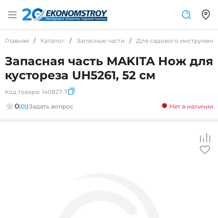
Главная
/
Каталог
/
Запасные части
/
Для садового инструмент
Запасная часть MAKITA Нож для
кустореза UH5261, 52 см
Код товара:
140827-7
0
(0)
|
Задать вопрос
Нет в наличии