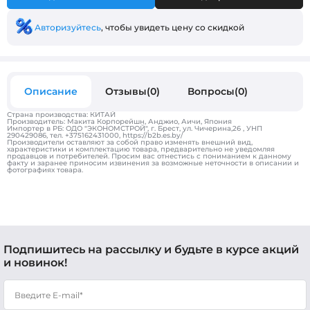
Авторизуйтесь
, чтобы увидеть цену со скидкой
Описание
Отзывы(0)
Вопросы(0)
Страна производства: КИТАЙ
Производитель: Макита Корпорейшн, Анджио, Аичи, Япония
Импортер в РБ: ОДО "ЭКОНОМСТРОЙ", г. Брест, ул. Чичерина,26 , УНП
290429086, тел. +375162431000, https://b2b.es.by/
Производители оставляют за собой право изменять внешний вид,
характеристики и комплектацию товара, предварительно не уведомляя
продавцов и потребителей. Просим вас отнестись с пониманием к данному
факту и заранее приносим извинения за возможные неточности в описании и
фотографиях товара.
Подпишитесь на рассылку и будьте в курсе акций
и новинок!