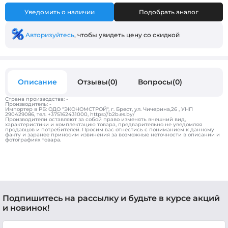
Уведомить о наличии
Подобрать аналог
Авторизуйтесь
, чтобы увидеть цену со скидкой
Описание
Отзывы(0)
Вопросы(0)
Страна производства: -
Производитель: -
Импортер в РБ: ОДО "ЭКОНОМСТРОЙ", г. Брест, ул. Чичерина,26 , УНП
290429086, тел. +375162431000, https://b2b.es.by/
Производители оставляют за собой право изменять внешний вид,
характеристики и комплектацию товара, предварительно не уведомляя
продавцов и потребителей. Просим вас отнестись с пониманием к данному
факту и заранее приносим извинения за возможные неточности в описании и
фотографиях товара.
Подпишитесь на рассылку и будьте в курсе акций
и новинок!