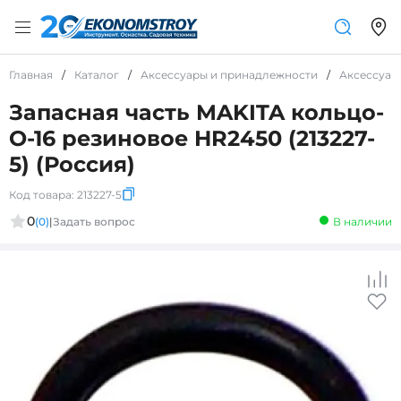
Главная
/
Каталог
/
Аксессуары и принадлежности
/
Аксессуар
Запасная часть MAKITA кольцо-
О-16 резиновое HR2450 (213227-
5) (Россия)
Код товара:
213227-5
0
(0)
|
Задать вопрос
В наличии