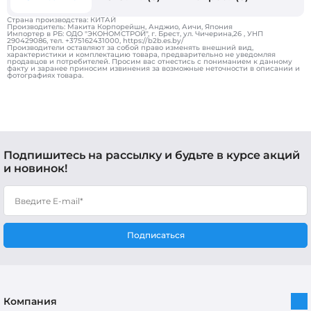
Страна производства: КИТАЙ
Производитель: Макита Корпорейшн, Анджио, Аичи, Япония
Импортер в РБ: ОДО "ЭКОНОМСТРОЙ", г. Брест, ул. Чичерина,26 , УНП
290429086, тел. +375162431000, https://b2b.es.by/
Производители оставляют за собой право изменять внешний вид,
характеристики и комплектацию товара, предварительно не уведомляя
продавцов и потребителей. Просим вас отнестись с пониманием к данному
факту и заранее приносим извинения за возможные неточности в описании и
фотографиях товара.
Подпишитесь на рассылку и будьте в курсе акций
и новинок!
Подписаться
Компания