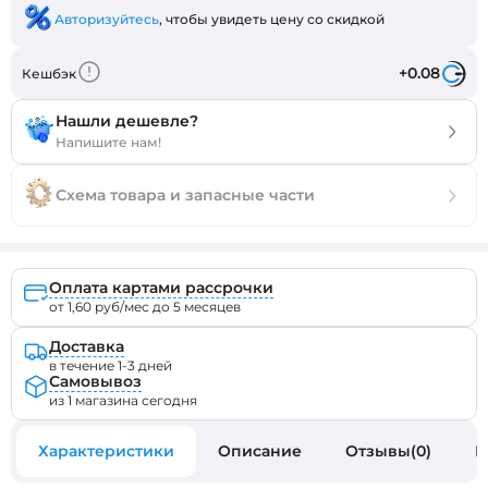
Авторизуйтесь
, чтобы увидеть цену со скидкой
+0.08
Кешбэк
Нашли дешевле?
Напишите нам!
Схема товара и запасные части
Оплата картами рассрочки
от 1,60 руб/мес до 5 месяцев
Доставка
в течение 1-3 дней
Самовывоз
из 1 магазина сегодня
Характеристики
Описание
Отзывы(0)
В