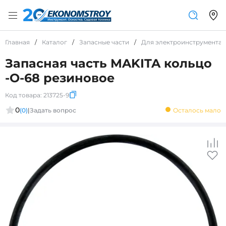
Главная
/
Каталог
/
Запасные части
/
Для электроинструмента
Запасная часть MAKITA кольцо
-О-68 резиновое
Код товара:
213725-9
0
(0)
|
Задать вопрос
Осталось мало