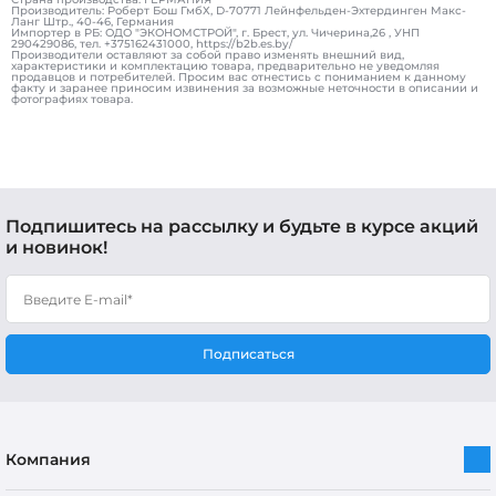
Производитель: Роберт Бош ГмбХ, D-70771 Лейнфельден-Эхтердинген Макс-
Ланг Штр., 40-46, Германия
Импортер в РБ: ОДО "ЭКОНОМСТРОЙ", г. Брест, ул. Чичерина,26 , УНП
290429086, тел. +375162431000, https://b2b.es.by/
Производители оставляют за собой право изменять внешний вид,
характеристики и комплектацию товара, предварительно не уведомляя
продавцов и потребителей. Просим вас отнестись с пониманием к данному
факту и заранее приносим извинения за возможные неточности в описании и
фотографиях товара.
Подпишитесь на рассылку и будьте в курсе акций
и новинок!
Подписаться
Компания