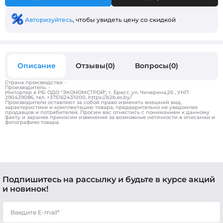
Авторизуйтесь
, чтобы увидеть цену со скидкой
Описание
Отзывы(0)
Вопросы(0)
Страна производства: -
Производитель: -
Импортер в РБ: ОДО "ЭКОНОМСТРОЙ", г. Брест, ул. Чичерина,26 , УНП
290429086, тел. +375162431000, https://b2b.es.by/
Производители оставляют за собой право изменять внешний вид,
характеристики и комплектацию товара, предварительно не уведомляя
продавцов и потребителей. Просим вас отнестись с пониманием к данному
факту и заранее приносим извинения за возможные неточности в описании и
фотографиях товара.
Подпишитесь на рассылку и будьте в курсе акций
и новинок!