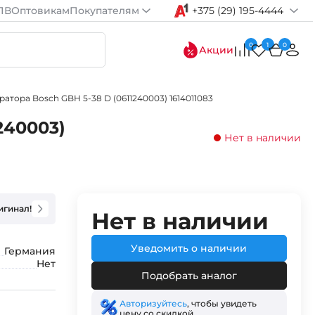
ПВ
Оптовикам
Покупателям
+375 (29) 195-4444
0
1
0
Акции
тора Bosch GBH 5-38 D (0611240003) 1614011083
240003)
Нет в наличии
игинал!
Нет в наличии
Уведомить о наличии
Германия
Нет
Подобрать аналог
Авторизуйтесь
, чтобы увидеть
цену со скидкой