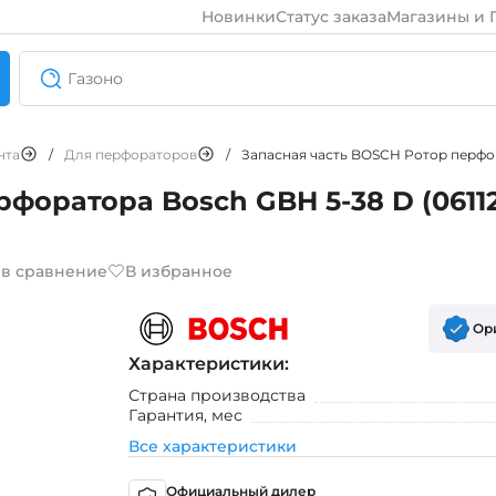
Новинки
Статус заказа
Магазины и 
нта
/
Для перфораторов
/
Запасная часть BOSCH Ротор перфора
форатора Bosch GBH 5-38 D (0611
 в сравнение
В избранное
Ор
Характеристики:
Страна производства
Гарантия, мес
Все характеристики
Официальный дилер