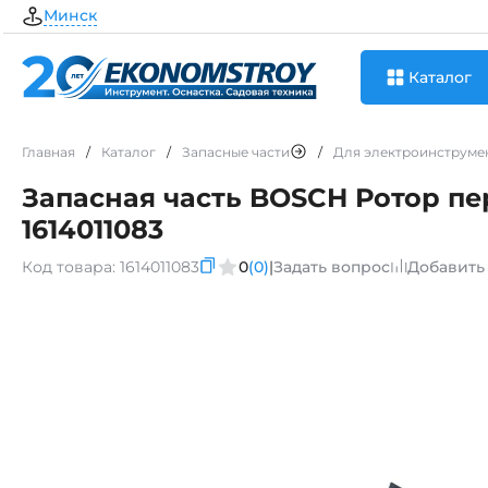
Минск
Каталог
Главная
/
Каталог
/
Запасные части
/
Для электроинструме
Запасная часть BOSCH Ротор пер
1614011083
Код товара:
1614011083
0
(0)
|
Задать вопрос
Добавить