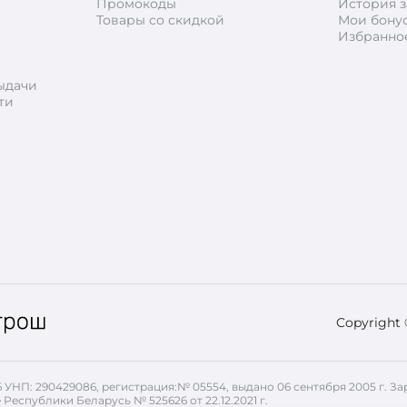
Промокоды
История з
Товары со скидкой
Мои бону
Избранно
ыдачи
ти
Copyright
26 УНП: 290429086, регистрация:№ 05554, выдано 06 сентября 2005 г.
 Республики Беларусь № 525626 от 22.12.2021 г.