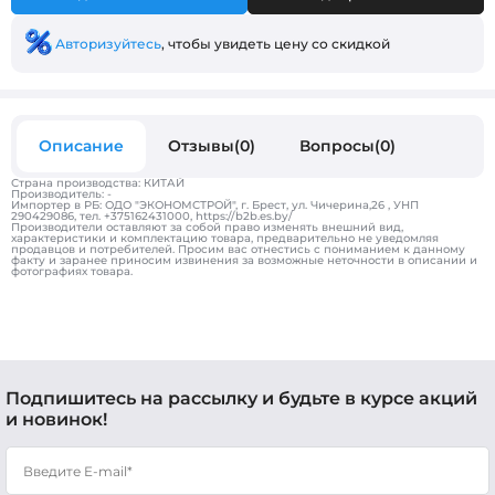
Авторизуйтесь
, чтобы увидеть цену со скидкой
Описание
Отзывы(0)
Вопросы(0)
Страна производства: КИТАЙ
Производитель: -
Импортер в РБ: ОДО "ЭКОНОМСТРОЙ", г. Брест, ул. Чичерина,26 , УНП
290429086, тел. +375162431000, https://b2b.es.by/
Производители оставляют за собой право изменять внешний вид,
характеристики и комплектацию товара, предварительно не уведомляя
продавцов и потребителей. Просим вас отнестись с пониманием к данному
факту и заранее приносим извинения за возможные неточности в описании и
фотографиях товара.
Подпишитесь на рассылку и будьте в курсе акций
и новинок!