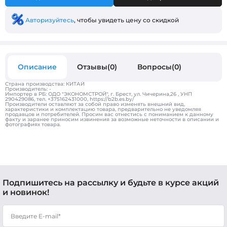
Авторизуйтесь
, чтобы увидеть цену со скидкой
Описание
Отзывы(0)
Вопросы(0)
Страна производства: КИТАЙ
Производитель: -
Импортер в РБ: ОДО "ЭКОНОМСТРОЙ", г. Брест, ул. Чичерина,26 , УНП
290429086, тел. +375162431000, https://b2b.es.by/
Производители оставляют за собой право изменять внешний вид,
характеристики и комплектацию товара, предварительно не уведомляя
продавцов и потребителей. Просим вас отнестись с пониманием к данному
факту и заранее приносим извинения за возможные неточности в описании и
фотографиях товара.
Подпишитесь на рассылку и будьте в курсе акций
и новинок!