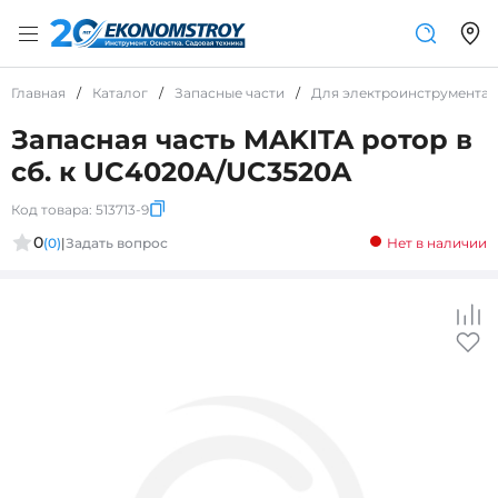
Главная
/
Каталог
/
Запасные части
/
Для электроинструмента
Запасная часть MAKITA ротор в
сб. к UC4020A/UC3520A
Код товара:
513713-9
0
(0)
|
Задать вопрос
Нет в наличии