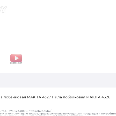
ла лобзиковая MAKITA 4327 Пила лобзиковая MAKITA 4326
ел. +375162431000, https://b2b.es.by/
ики и комплектацию товара, предварительно не уведомляя продавцов и потребите