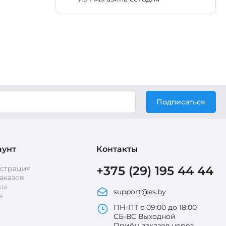
Подписаться
аунт
Контакты
+375 (29) 195 44 44
истрация
аказов
сы
support@es.by
е
ПН-ПТ с 09:00 до 18:00
СБ-ВС Выходной
Приём заказов через