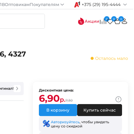
ПВ
Оптовикам
Покупателям
+375 (29) 195-4444
0
0
0
Акции
6, 4327
Осталось мало
игинал!
Дисконтная цена:
6,90
р.
7,30
В корзину
Купить сейчас
Авторизуйтесь
, чтобы увидеть
цену со скидкой