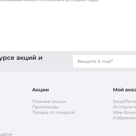
за возможные неточности в описании и фотографиях товара.
урсе акций и
Акции
Мой акк
Главные акции
Вход/Рег
Промокоды
История з
Товары со скидкой
Мои бону
Избранно
ыдачи