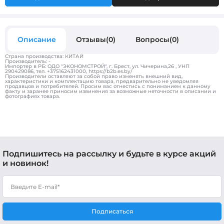
Описание
Отзывы(0)
Вопросы(0)
Страна производства: КИТАЙ
Производитель: -
Импортер в РБ: ОДО "ЭКОНОМСТРОЙ", г. Брест, ул. Чичерина,26 , УНП
290429086, тел. +375162431000, https://b2b.es.by/
Производители оставляют за собой право изменять внешний вид,
характеристики и комплектацию товара, предварительно не уведомляя
продавцов и потребителей. Просим вас отнестись с пониманием к данному
факту и заранее приносим извинения за возможные неточности в описании и
фотографиях товара.
Подпишитесь на рассылку и будьте в курсе акций
и новинок!
Подписаться