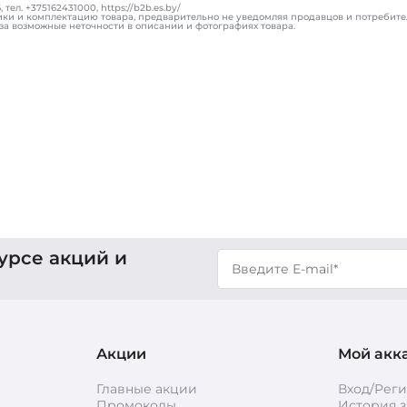
ел. +375162431000, https://b2b.es.by/
ики и комплектацию товара, предварительно не уведомляя продавцов и потребите
за возможные неточности в описании и фотографиях товара.
урсе акций и
Акции
Мой акк
Главные акции
Вход/Рег
Промокоды
История з