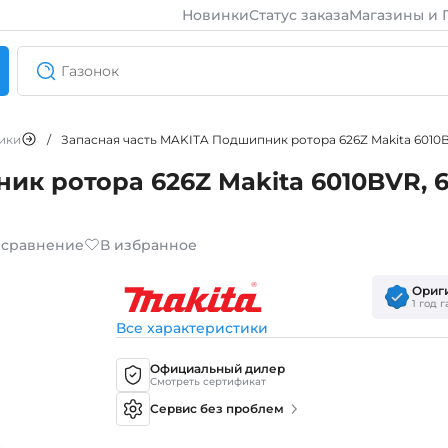
Новинки
Статус заказа
Магазины и 
ики
/
Запасная часть MAKITA Подшипник ротора 626Z Makita 6010B
ик ротора 626Z Makita 6010BVR, 
 сравнение
В избранное
Ориг
1 год 
Все характеристики
Официальный дилер
Смотреть сертификат
Сервис без проблем