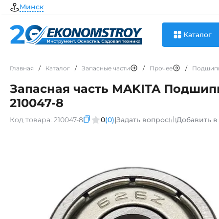
Минск
Каталог
Главная
/
Каталог
/
Запасные части
/
Прочее
/
Подшип
Запасная часть MAKITA Подшипн
210047-8
Код товара:
210047-8
0
(0)
|
Задать вопрос
Добавить в