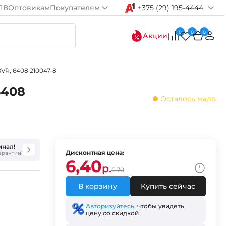
ПВ
Оптовикам
Покупателям
+375 (29) 195-4444
0
0
0
Акции
VR, 6408 210047-8
6408
Осталось мало
инал!
Дисконтная цена:
гарантии!
6,40
р.
6,70
В корзину
Купить сейчас
Авторизуйтесь
, чтобы увидеть
цену со скидкой