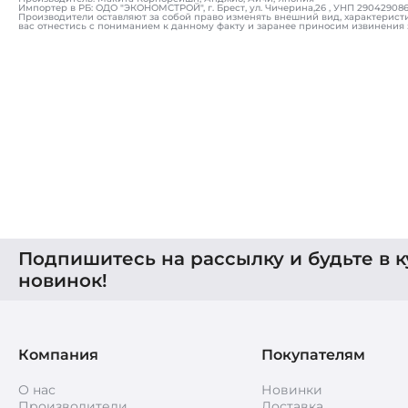
Импортер в РБ: ОДО "ЭКОНОМСТРОЙ", г. Брест, ул. Чичерина,26 , УНП 290429086, т
Производители оставляют за собой право изменять внешний вид, характерист
вас отнестись с пониманием к данному факту и заранее приносим извинения 
Подпишитесь на рассылку и будьте в к
новинок!
Компания
Покупателям
О нас
Новинки
Производители
Доставка