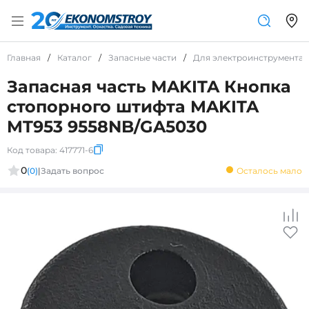
Главная
/
Каталог
/
Запасные части
/
Для электроинструмента
Запасная часть MAKITA Кнопка
стопорного штифта MAKITA
MT953 9558NB/GA5030
Код товара:
417771-6
0
(0)
|
Задать вопрос
Осталось мало