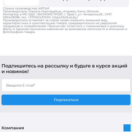
Страна производства: КИТАЙ
Производитель: Макита Корпорейшн, Анджио, Аичи, Япония
Импортер в РБ: ОДО "ЭКОНОМСТРОЙ", г. Брест, ул. Чичерина,26 , УНП
290429086, тел. +375162431000, https://b2b.es.by/
Производители оставляют за собой право изменять внешний вид,
характеристики и комплектацию товара, предварительно не уведомляя
продавцов и потребителей. Просим вас отнестись с пониманием к данному
факту и заранее приносим извинения за возможные неточности в описании и
фотографиях товара.
Подпишитесь на рассылку и будьте в курсе акций
и новинок!
Подписаться
Компания