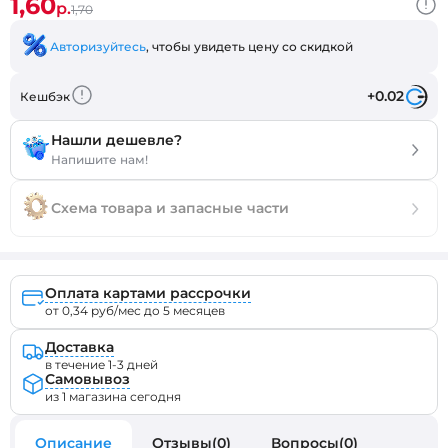
1,60
р.
1,70
Авторизуйтесь
, чтобы увидеть цену со скидкой
+0.02
Кешбэк
Нашли дешевле?
Напишите нам!
Схема товара и запасные части
Оплата картами рассрочки
от 0,34 руб/мес до 5 месяцев
Доставка
в течение 1-3 дней
Самовывоз
из 1 магазина сегодня
Описание
Отзывы(0)
Вопросы(0)