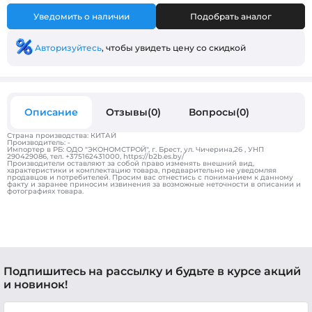
Уведомить о наличии
Подобрать аналог
Авторизуйтесь
, чтобы увидеть цену со скидкой
Описание
Отзывы(0)
Вопросы(0)
Страна производства: КИТАЙ
Производитель: -
Импортер в РБ: ОДО "ЭКОНОМСТРОЙ", г. Брест, ул. Чичерина,26 , УНП
290429086, тел. +375162431000, https://b2b.es.by/
Производители оставляют за собой право изменять внешний вид,
характеристики и комплектацию товара, предварительно не уведомляя
продавцов и потребителей. Просим вас отнестись с пониманием к данному
факту и заранее приносим извинения за возможные неточности в описании и
фотографиях товара.
Подпишитесь на рассылку и будьте в курсе акций
и новинок!