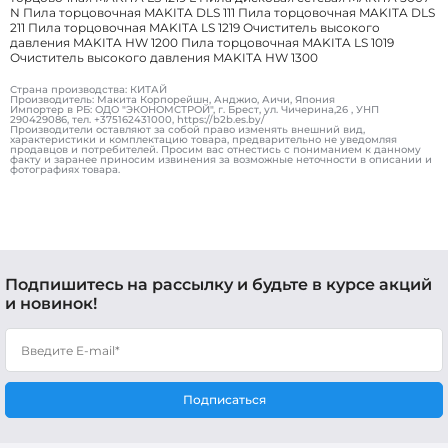
N Пила торцовочная MAKITA DLS 111 Пила торцовочная MAKITA DLS
211 Пила торцовочная MAKITA LS 1219 Очиститель высокого
давления MAKITA HW 1200 Пила торцовочная MAKITA LS 1019
Очиститель высокого давления MAKITA HW 1300
Страна производства: КИТАЙ
Производитель: Макита Корпорейшн, Анджио, Аичи, Япония
Импортер в РБ: ОДО "ЭКОНОМСТРОЙ", г. Брест, ул. Чичерина,26 , УНП
290429086, тел. +375162431000, https://b2b.es.by/
Производители оставляют за собой право изменять внешний вид,
характеристики и комплектацию товара, предварительно не уведомляя
продавцов и потребителей. Просим вас отнестись с пониманием к данному
факту и заранее приносим извинения за возможные неточности в описании и
фотографиях товара.
Подпишитесь на рассылку и будьте в курсе акций
и новинок!
Подписаться