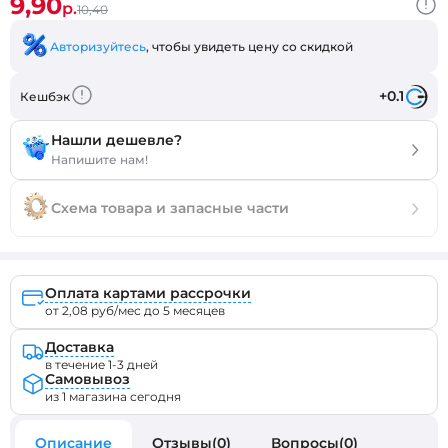
9,90
р.
10,40
Авторизуйтесь
, чтобы увидеть цену со скидкой
+0.1
Кешбэк
Нашли дешевле?
Напишите нам!
Схема товара и запасные части
Оплата картами рассрочки
от 2,08 руб/мес до 5 месяцев
Доставка
в течение 1-3 дней
Самовывоз
из 1 магазина сегодня
Описание
Отзывы(0)
Вопросы(0)