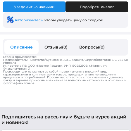
Уведомить о наличии
Подобрать аналог
Авторизуйтесь
, чтобы увидеть цену со скидкой
Описание
Отзывы(0)
Вопросы(0)
Страна производства: -
Производитель: Husqvarna/Хускварна АВ,Шведция, Фирисборсгатан 3 С-754 50
Уппсала
Импортер в РБ: ООО «Мастер Гарден», УНП 190252909, г.Минск, ул.
Физкультурная, 3
Производители оставляют за собой право изменять внешний вид,
характеристики и комплектацию товара, предварительно не уведомляя
продавцов и потребителей. Просим вас отнестись с пониманием к данному
факту и заранее приносим извинения за возможные неточности в описании и
фотографиях товара.
Подпишитесь на рассылку и будьте в курсе акций
и новинок!