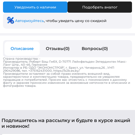
Уведомить о наличии
Подобрать аналог
Авторизуйтесь
, чтобы увидеть цену со скидкой
Описание
Отзывы(0)
Вопросы(0)
Страна производства: -
Производитель: Роберт Бош ГмбХ, D-70771 Лейнфельден-Эхтердинген Макс-
Ланг Штр., 40-46, Германия
Импортер в РБ: ОДО "ЭКОНОМСТРОЙ", г. Брест, ул. Чичерина,26 , УНП
290429086, тел. +375162431000, https://b2b.es.by/
Производители оставляют за собой право изменять внешний вид,
характеристики и комплектацию товара, предварительно не уведомляя
продавцов и потребителей. Просим вас отнестись с пониманием к данному
факту и заранее приносим извинения за возможные неточности в описании и
фотографиях товара.
Подпишитесь на рассылку и будьте в курсе акций
и новинок!