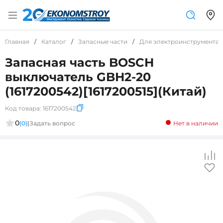
Главная
/
Каталог
/
Запасные части
/
Для электроинструмента
Запасная часть BOSCH
выключатель GBH2-20
(1617200542)[1617200515](Китай)
Код товара:
1617200542
0
(0)
|
Задать вопрос
Нет в наличии