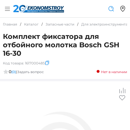
Главная
/
Каталог
/
Запасные части
/
Для электроинструмента
Комплект фиксатора для
отбойного молотка Bosch GSH
16-30
Код товара:
1617000485
0
(0)
|
Задать вопрос
Нет в наличии