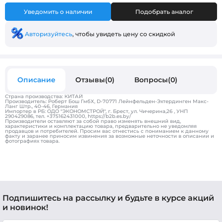
Уведомить о наличии
Подобрать аналог
Авторизуйтесь
, чтобы увидеть цену со скидкой
Описание
Отзывы(0)
Вопросы(0)
Страна производства: КИТАЙ
Производитель: Роберт Бош ГмбХ, D-70771 Лейнфельден-Эхтердинген Макс-
Ланг Штр., 40-46, Германия
Импортер в РБ: ОДО "ЭКОНОМСТРОЙ", г. Брест, ул. Чичерина,26 , УНП
290429086, тел. +375162431000, https://b2b.es.by/
Производители оставляют за собой право изменять внешний вид,
характеристики и комплектацию товара, предварительно не уведомляя
продавцов и потребителей. Просим вас отнестись с пониманием к данному
факту и заранее приносим извинения за возможные неточности в описании и
фотографиях товара.
Подпишитесь на рассылку и будьте в курсе акций
и новинок!