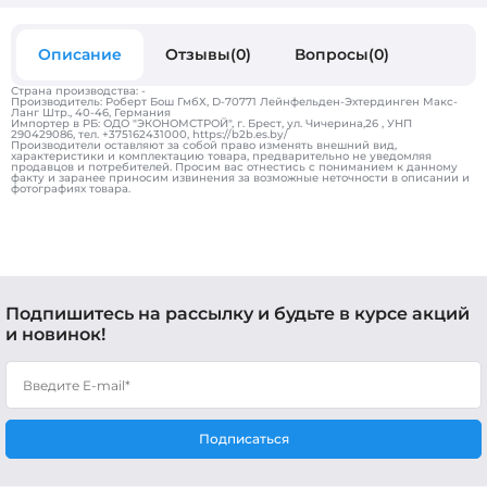
Описание
Отзывы(0)
Вопросы(0)
Страна производства: -
Производитель: Роберт Бош ГмбХ, D-70771 Лейнфельден-Эхтердинген Макс-
Ланг Штр., 40-46, Германия
Импортер в РБ: ОДО "ЭКОНОМСТРОЙ", г. Брест, ул. Чичерина,26 , УНП
290429086, тел. +375162431000, https://b2b.es.by/
Производители оставляют за собой право изменять внешний вид,
характеристики и комплектацию товара, предварительно не уведомляя
продавцов и потребителей. Просим вас отнестись с пониманием к данному
факту и заранее приносим извинения за возможные неточности в описании и
фотографиях товара.
Подпишитесь на рассылку и будьте в курсе акций
и новинок!
Подписаться