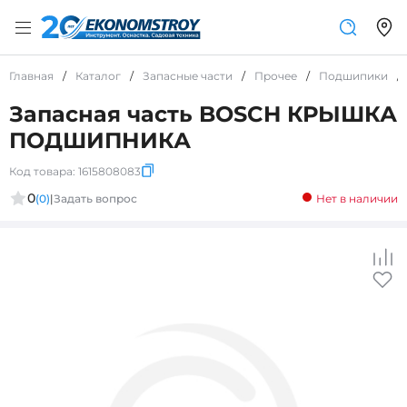
Главная
/
Каталог
/
Запасные части
/
Прочее
/
Подшипики
/
Запасная часть BOSCH КРЫШКА
ПОДШИПНИКА
Код товара:
1615808083
0
(0)
|
Задать вопрос
Нет в наличии