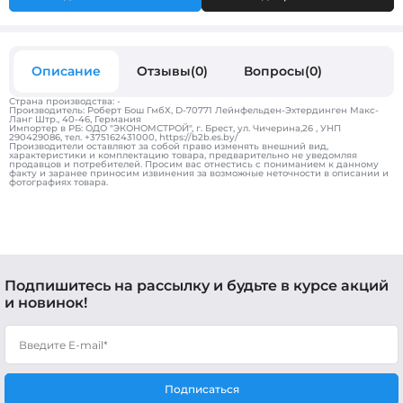
Описание
Отзывы(0)
Вопросы(0)
Страна производства: -
Производитель: Роберт Бош ГмбХ, D-70771 Лейнфельден-Эхтердинген Макс-
Ланг Штр., 40-46, Германия
Импортер в РБ: ОДО "ЭКОНОМСТРОЙ", г. Брест, ул. Чичерина,26 , УНП
290429086, тел. +375162431000, https://b2b.es.by/
Производители оставляют за собой право изменять внешний вид,
характеристики и комплектацию товара, предварительно не уведомляя
продавцов и потребителей. Просим вас отнестись с пониманием к данному
факту и заранее приносим извинения за возможные неточности в описании и
фотографиях товара.
Подпишитесь на рассылку и будьте в курсе акций
и новинок!
Подписаться