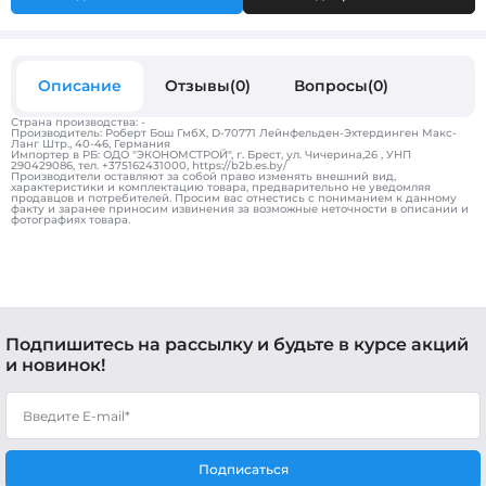
Описание
Отзывы(0)
Вопросы(0)
Страна производства: -
Производитель: Роберт Бош ГмбХ, D-70771 Лейнфельден-Эхтердинген Макс-
Ланг Штр., 40-46, Германия
Импортер в РБ: ОДО "ЭКОНОМСТРОЙ", г. Брест, ул. Чичерина,26 , УНП
290429086, тел. +375162431000, https://b2b.es.by/
Производители оставляют за собой право изменять внешний вид,
характеристики и комплектацию товара, предварительно не уведомляя
продавцов и потребителей. Просим вас отнестись с пониманием к данному
факту и заранее приносим извинения за возможные неточности в описании и
фотографиях товара.
Подпишитесь на рассылку и будьте в курсе акций
и новинок!
Подписаться