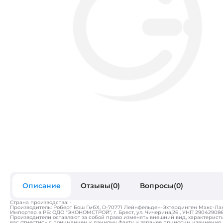
Описание
Отзывы(0)
Вопросы(0)
Страна производства: -
Производитель: Роберт Бош ГмбХ, D-70771 Лейнфельден-Эхтердинген Макс-Лан
Импортер в РБ: ОДО "ЭКОНОМСТРОЙ", г. Брест, ул. Чичерина,26 , УНП 290429086, т
Производители оставляют за собой право изменять внешний вид, характерист
вас отнестись с пониманием к данному факту и заранее приносим извинения 