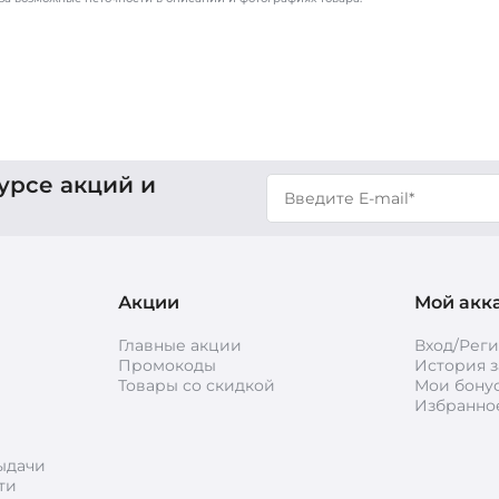
урсе акций и
Акции
Мой акк
Главные акции
Вход/Рег
Промокоды
История з
Товары со скидкой
Мои бону
Избранно
ыдачи
ти