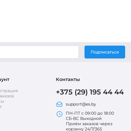
Подписаться
аунт
Контакты
+375 (29) 195 44 44
истрация
аказов
сы
support@es.by
е
ПН-ПТ с 09:00 до 18:00
СБ-ВС Выходной
Приём заказов через
корзину 24/7/365