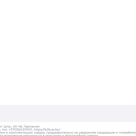
г Штр., 40-46, Германия
ел. +375162431000, https://b2b.es.by/
ики и комплектацию товара, предварительно не уведомляя продавцов и потребите
за возможные неточности в описании и фотографиях товара.