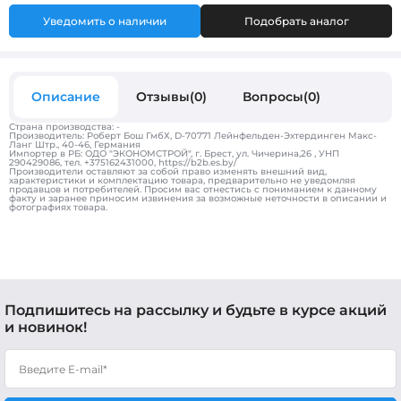
Уведомить о наличии
Подобрать аналог
Описание
Отзывы(0)
Вопросы(0)
Страна производства: -
Производитель: Роберт Бош ГмбХ, D-70771 Лейнфельден-Эхтердинген Макс-
Ланг Штр., 40-46, Германия
Импортер в РБ: ОДО "ЭКОНОМСТРОЙ", г. Брест, ул. Чичерина,26 , УНП
290429086, тел. +375162431000, https://b2b.es.by/
Производители оставляют за собой право изменять внешний вид,
характеристики и комплектацию товара, предварительно не уведомляя
продавцов и потребителей. Просим вас отнестись с пониманием к данному
факту и заранее приносим извинения за возможные неточности в описании и
фотографиях товара.
Подпишитесь на рассылку и будьте в курсе акций
и новинок!