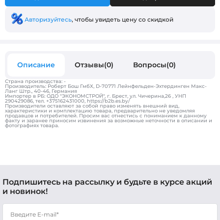
Авторизуйтесь
, чтобы увидеть цену со скидкой
Описание
Отзывы(0)
Вопросы(0)
Страна производства: -
Производитель: Роберт Бош ГмбХ, D-70771 Лейнфельден-Эхтердинген Макс-
Ланг Штр., 40-46, Германия
Импортер в РБ: ОДО "ЭКОНОМСТРОЙ", г. Брест, ул. Чичерина,26 , УНП
290429086, тел. +375162431000, https://b2b.es.by/
Производители оставляют за собой право изменять внешний вид,
характеристики и комплектацию товара, предварительно не уведомляя
продавцов и потребителей. Просим вас отнестись с пониманием к данному
факту и заранее приносим извинения за возможные неточности в описании и
фотографиях товара.
Подпишитесь на рассылку и будьте в курсе акций
и новинок!