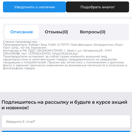
Уведомить о наличии
Подобрать аналог
Описание
Отзывы(0)
Вопросы(0)
Страна производства: -
Производитель: Роберт Бош ГмбХ, D-70771 Лейнфельден-Эхтердинген Макс-
Ланг Штр., 40-46, Германия
Импортер в РБ: ОДО "ЭКОНОМСТРОЙ", г. Брест, ул. Чичерина,26 , УНП
290429086, тел. +375162431000, https://b2b.es.by/
Производители оставляют за собой право изменять внешний вид,
характеристики и комплектацию товара, предварительно не уведомляя
продавцов и потребителей. Просим вас отнестись с пониманием к данному
факту и заранее приносим извинения за возможные неточности в описании и
фотографиях товара.
Подпишитесь на рассылку и будьте в курсе акций
и новинок!