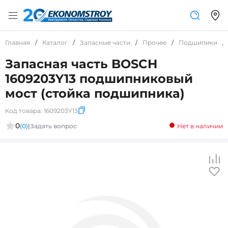
Главная
/
Каталог
/
Запасные части
/
Прочее
/
Подшипики
/
Запасная часть BOSCH
1609203Y13 подшипниковый
мост (стойка подшипника)
Код товара:
1609203Y13
0
(0)
|
Задать вопрос
Нет в наличии