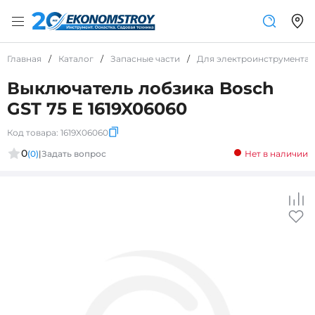
Главная
/
Каталог
/
Запасные части
/
Для электроинструмента
Выключатель лобзика Bosch
GST 75 E 1619X06060
Код товара:
1619X06060
0
(0)
|
Задать вопрос
Нет в наличии