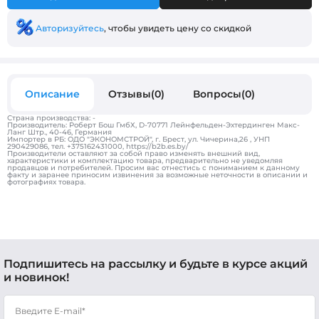
Авторизуйтесь
, чтобы увидеть цену со скидкой
Описание
Отзывы(0)
Вопросы(0)
Страна производства: -
Производитель: Роберт Бош ГмбХ, D-70771 Лейнфельден-Эхтердинген Макс-
Ланг Штр., 40-46, Германия
Импортер в РБ: ОДО "ЭКОНОМСТРОЙ", г. Брест, ул. Чичерина,26 , УНП
290429086, тел. +375162431000, https://b2b.es.by/
Производители оставляют за собой право изменять внешний вид,
характеристики и комплектацию товара, предварительно не уведомляя
продавцов и потребителей. Просим вас отнестись с пониманием к данному
факту и заранее приносим извинения за возможные неточности в описании и
фотографиях товара.
Подпишитесь на рассылку и будьте в курсе акций
и новинок!