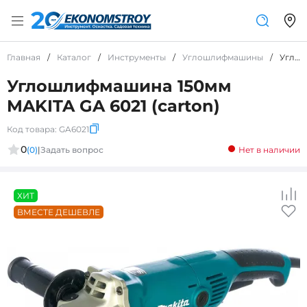
Главная
/
Каталог
/
Инструменты
/
Углошлифмашины
/
Углошлифмашина 150мм MAKITA GA 6021 (carton)
Углошлифмашина 150мм
MAKITA GA 6021 (carton)
Код товара:
GA6021
0
(0)
|
Задать вопрос
Нет в наличии
ХИТ
ВМЕСТЕ ДЕШЕВЛЕ