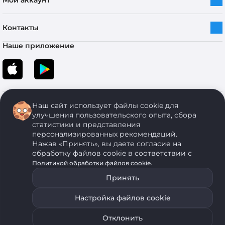
Мой аккаунт
Контакты
Наше приложение
Наш сайт использует файлы cookie для
улучшения пользовательского опыта, сбора
статистики и представления
персонализированных рекомендаций.
Copyright © 2005-2026 ОДО “ЭКОНОМСТРОЙ”. Все права защищены.
Нажав «Принять», вы даете согласие на
обработку файлов cookie в соответствии с
.
Политикой обработки файлов cookie
ОДО "ЭКОНОМСТРОЙ" Юр.адрес: 224011, г. Брест, ул. Чичерина, д. 26 УНП: 290429086, регистрация:№
05554, выдано 06 сентября 2005 г. Зарегистрировал Брестский областной исполнительный комитет 31
Принять
августа 2005 г. Регистрация интернет-магазина: в Торговом реестре Республики Беларусь № 525626
от 22.12.2021 г.
Настройка файлов cookie
ОДО "ЭКОНОМСТРОЙ" использует на своем сайте анонимные данные, передаваемые с помощью
Уведомить о наличии
Подобрать аналог
файлов cookie. Для запрета использования файлов cookie воспользуйтесь соответствующими
настройками своего браузера. Политика обработки персональных данных
Отклонить