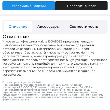
Уведомить о наличии
Подобрать аналог
Описание
Аксессуары
Совместимость
О
Описание
Угловая шлифмашина Makita DGA506Z предназначена для
шлифования и зачистки поверхностей, а также для резания
деталей из различных материалов. Фиксатор шпинделя
обеспечивает быструю и лёгкую замену оснастки. Наличие
дополнительной рукояти гарантирует удобный хват при
эксплуатации. Модель поставляется без аккумулятора и зарядного
устройства, поэтому подойдёт для тех, у кого уже есть в наличии
инструмент с Li-Ion аккумуляторами - нет необходимости
переплачивать деньги за еще один аккумулятор и зарядное
устройство.
Страна производства: КИТАЙ
Производитель: Макита Корпорейшн, Анджио, Аичи, Япония
Импортер в РБ: ООО "ТД Комплект", г.Минск, ул. Кнорина,д.50,к.302 А
Производители оставляют за собой право изменять внешний вид,
характеристики и комплектацию товара, предварительно не уведомляя
продавцов и потребителей. Просим вас отнестись с пониманием к данному
факту и заранее приносим извинения за возможные неточности в описании и
фотографиях товара.