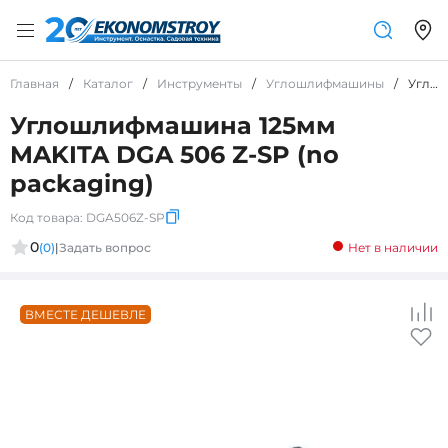
Главная
/
Каталог
/
Инструменты
/
Углошлифмашины
/
Углошлифмашина 125мм MAKITA DGA 506 Z-SP (no packaging)
Углошлифмашина 125мм
MAKITA DGA 506 Z-SP (no
packaging)
Код товара:
DGA506Z-SP
0
(0)
|
Задать вопрос
Нет в наличии
ВМЕСТЕ ДЕШЕВЛЕ