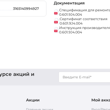
Документация
3165140994927
Спецификация для ремонт
0.601.9J4.004
Сертификат соответствия
0.601.9J4.004
Инструкция производител
0.601.9J4.004
урсе акций и
Акции
Мой акк
Главные акции
Вход/Рег