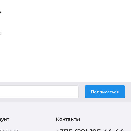
а
я
Подписаться
аунт
Контакты
истрация