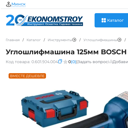
Минск
Каталог
Главная
/
Каталог
/
Инструменты
/
Углошлифмашины
/
Углошлифмашина 125мм BOSCH GW
Код товара:
0.601.9J4.004
0
(0)
|
Задать вопрос
Добави
ВМЕСТЕ ДЕШЕВЛЕ