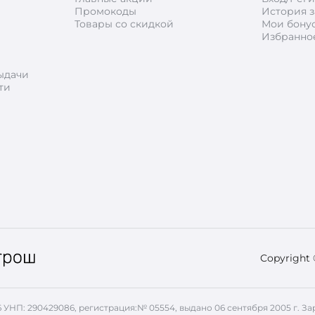
Промокоды
История з
Товары со скидкой
Мои бону
Избранно
ыдачи
ти
Copyright
26 УНП: 290429086, регистрация:№ 05554, выдано 06 сентября 2005 г.