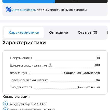
Авторизуйтесь
, чтобы увидеть цену со скидкой
Характеристики
Описание
Отзывы(0)
В
Характеристики
Напряжение, В
18
300
Ширина скашивания, мм
Форма ручки
D-образная (кольцевая)
Телескопическая штанга
Да
Тип двигателя
бесщеточный
Комплектация
1 аккумулятор 18V 3.0 Ah;
Зарядное устройство DC18SD;