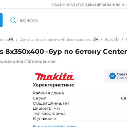
Новинки
Статус заказа
Магазины и 
астка
/
Для перфораторов и отбойных молотков
/
Буры
/
 8x350x400 -бур по бетону Center
 сравнение
В избранное
Ориг
1 год 
Характеристики:
Рабочая длина
Серия
Ce
Общая длина, мм
Диаметр, мм
Тип хвостовика
В упаковке
Все характеристики