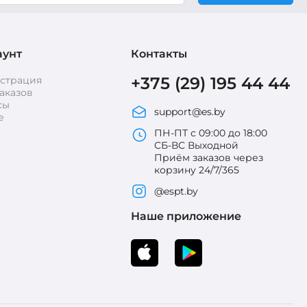
аунт
Контакты
+375 (29) 195 44 44
истрация
аказов
сы
support@es.by
е
ПН-ПТ с 09:00 до 18:00
СБ-ВС Выходной
Приём заказов через
корзину 24/7/365
@espt.by
Наше приложение