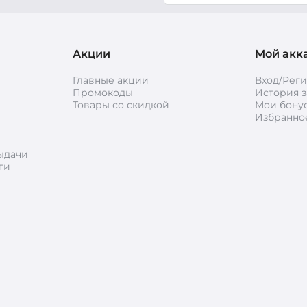
Акции
Мой акк
Главные акции
Вход/Рег
Промокоды
История з
Товары со скидкой
Мои бону
Избранно
ыдачи
ти