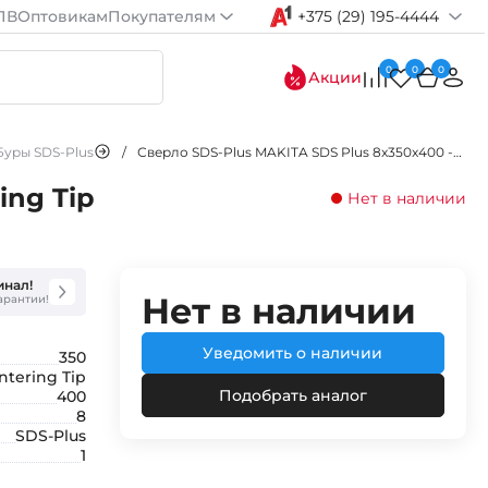
ПВ
Оптовикам
Покупателям
+375 (29) 195-4444
0
0
0
Акции
Буры SDS-Plus
/
Сверло SDS-Plus MAKITA SDS Plus 8x350x400 -бур по бетону Centering Tip
ing Tip
Нет в наличии
инал!
Нет в наличии
гарантии!
Уведомить о наличии
350
ntering Tip
Подобрать аналог
400
8
SDS-Plus
1