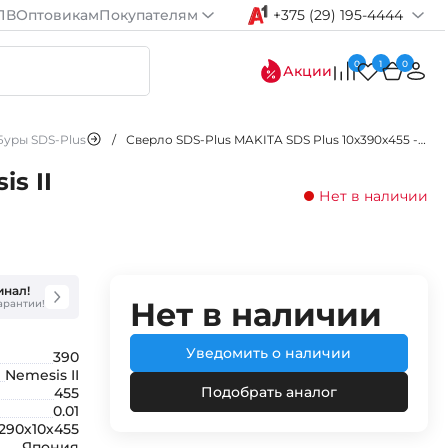
ПВ
Оптовикам
Покупателям
+375 (29) 195-4444
0
1
0
Акции
Буры SDS-Plus
/
Сверло SDS-Plus MAKITA SDS Plus 10х390х455 -бур по бетону Nemesis II solid
s II
Нет в наличии
инал!
Нет в наличии
гарантии!
Уведомить о наличии
390
Nemesis II
Подобрать аналог
455
0.01
290х10х455
Япония