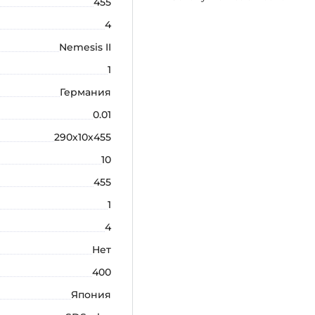
455
4
Nemesis II
1
Германия
0.01
290х10х455
10
455
1
4
Нет
400
Япония