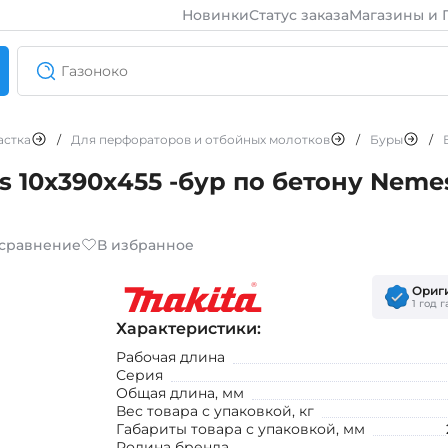
Новинки
Статус заказа
Магазины и 
астка
/
Для перфораторов и отбойных молотков
/
Буры
/
 10х390х455 -бур по бетону Nemesi
 сравнение
В избранное
Ориг
1 год 
Характеристики:
Рабочая длина
Серия
Общая длина, мм
Вес товара с упаковкой, кг
Габариты товара с упаковкой, мм
Родина бренда