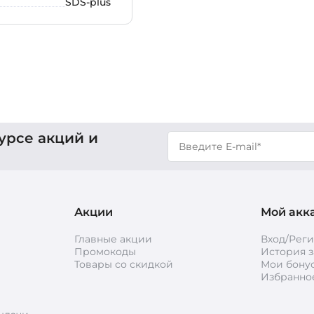
SDS-plus
урсе акций и
Акции
Мой акк
Главные акции
Вход/Рег
Промокоды
История з
Товары со скидкой
Мои бону
Избранно