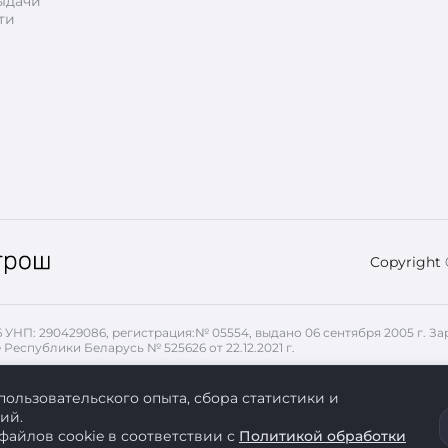
ыдачи
ти
Copyright
26 УНП: 290429086, регистрация:№ 05554, выдано 06 сентября 2005 г.
 Республики Беларусь № 525626 от 22.12.2021 г.
, передаваемые с помощью файлов cookie. Для запрета использован
пользовательского опыта, сбора статистики и
ий.
файлов cookie в соответствии с
Политикой обработки