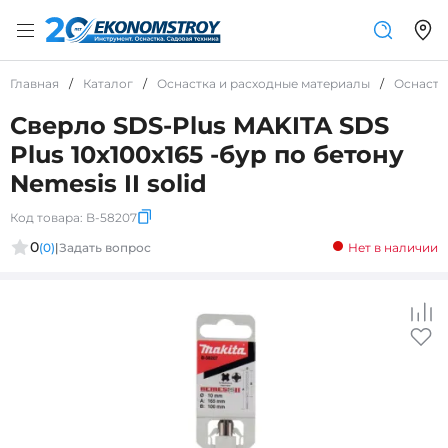
Главная
/
Каталог
/
Оснастка и расходные материалы
/
Оснастк
Сверло SDS-Plus MAKITA SDS
Plus 10х100х165 -бур по бетону
Nemesis II solid
Код товара:
B-58207
0
(0)
|
Задать вопрос
Нет в наличии