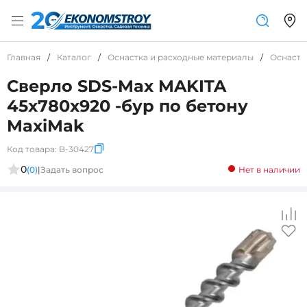
Главная
/
Каталог
/
Оснастка и расходные материалы
/
Оснастк
Сверло SDS-Max MAKITA
45x780x920 -бур по бетону
MaxiMak
Код товара:
B-30427
0
(0)
|
Задать вопрос
Нет в наличии