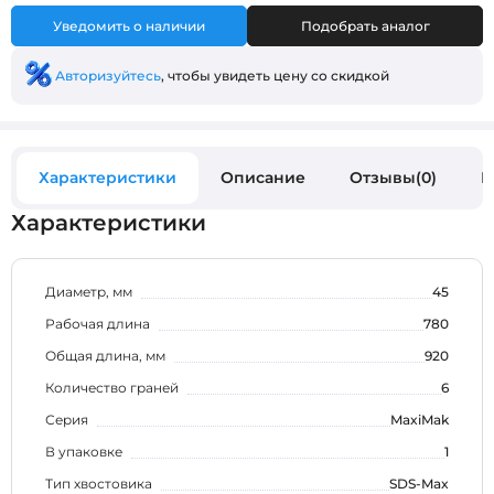
Уведомить о наличии
Подобрать аналог
Авторизуйтесь
, чтобы увидеть цену со скидкой
Характеристики
Описание
Отзывы(0)
В
Характеристики
Диаметр, мм
45
Рабочая длина
780
Общая длина, мм
920
Количество граней
6
Серия
MaxiMak
В упаковке
1
Тип хвостовика
SDS-Max