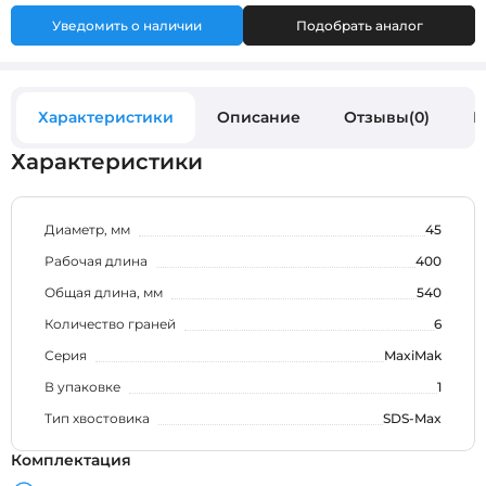
Уведомить о наличии
Подобрать аналог
Характеристики
Описание
Отзывы(0)
В
Характеристики
Диаметр, мм
45
Рабочая длина
400
Общая длина, мм
540
Количество граней
6
Серия
MaxiMak
В упаковке
1
Тип хвостовика
SDS-Max
Комплектация