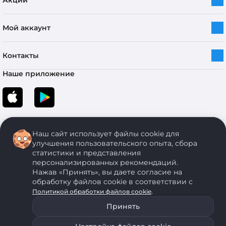
Акции
Мой аккаунт
Контакты
Наше приложение
Наш сайт использует файлы cookie для
улучшения пользовательского опыта, сбора
статистики и представления
персонализированных рекомендаций.
Copyright © 2005-2026 ОДО “ЭКОНОМСТРОЙ”. Все права защищены.
Нажав «Принять», вы даете согласие на
обработку файлов cookie в соответствии с
.
Политикой обработки файлов cookie
ОДО "ЭКОНОМСТРОЙ" Юр.адрес: 224011, г. Брест, ул. Чичерина, д. 26 УНП: 290429086, регистрация:№
05554, выдано 06 сентября 2005 г. Зарегистрировал Брестский областной исполнительный комитет 31
Принять
августа 2005 г. Регистрация интернет-магазина: в Торговом реестре Республики Беларусь № 525626
от 22.12.2021 г.