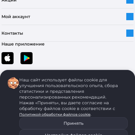
Акции
Мой аккаунт
Контакты
Наше приложение
Наш сайт использует файлы cookie для
улучшения пользовательского опыта, сбора
статистики и представления
персонализированных рекомендаций.
Copyright © 2005-2026 ОДО “ЭКОНОМСТРОЙ”. Все права защищены.
Нажав «Принять», вы даете согласие на
обработку файлов cookie в соответствии с
.
Политикой обработки файлов cookie
ОДО "ЭКОНОМСТРОЙ" Юр.адрес: 224011, г. Брест, ул. Чичерина, д. 26 УНП: 290429086, регистрация:№
05554, выдано 06 сентября 2005 г. Зарегистрировал Брестский областной исполнительный комитет 31
Принять
августа 2005 г. Регистрация интернет-магазина: в Торговом реестре Республики Беларусь № 525626
от 22.12.2021 г.