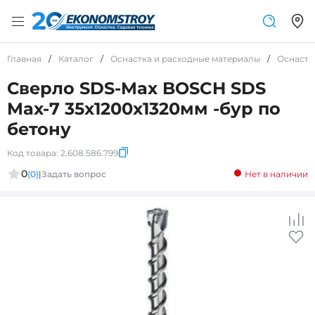
Главная
/
Каталог
/
Оснастка и расходные материалы
/
Оснастк
Сверло SDS-Max BOSCH SDS
Max-7 35x1200x1320мм -бур по
бетону
Код товара:
2.608.586.799
0
(0)
|
Задать вопрос
Нет в наличии