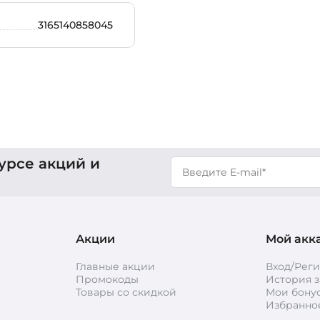
3165140858045
урсе акций и
Акции
Мой акк
Главные акции
Вход/Рег
Промокоды
История з
Товары со скидкой
Мои бону
Избранно