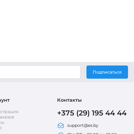
Подписаться
аунт
Контакты
+375 (29) 195 44 44
истрация
аказов
сы
support@es.by
е