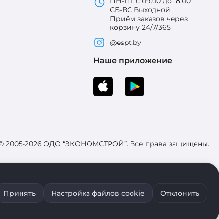
ПН-ПТ с 09:00 до 18:00
СБ-ВС Выходной
Приём заказов через
корзину 24/7/365
@espt.by
Наше приложение
 © 2005-2026 ОДО “ЭКОНОМСТРОЙ”. Все права защищены.
 Зарегистрировал Брестский областной исполнительный комитет 31
Принять
Настройка файлов cookie
Отклонить
ия файлов cookie воспользуйтесь соответствующими настройками