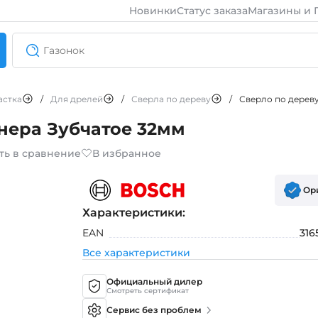
Новинки
Статус заказа
Магазины и 
астка
/
Для дрелей
/
Сверла по дереву
/
Сверло по дерев
нера Зубчатое 32мм
ть в сравнение
В избранное
Ор
Характеристики:
EAN
316
Все характеристики
Официальный дилер
Смотреть сертификат
Сервис без проблем