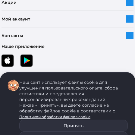
Акции
Мой аккаунт
Контакты
Наше приложение
Наш сайт использует файлы cookie для
улучшения пользовательского опыта, сбора
статистики и представления
персонализированных рекомендаций.
Copyright © 2005-2026 ОДО “ЭКОНОМСТРОЙ”. Все права защищены.
Нажав «Принять», вы даете согласие на
обработку файлов cookie в соответствии с
.
Политикой обработки файлов cookie
ОДО "ЭКОНОМСТРОЙ" Юр.адрес: 224011, г. Брест, ул. Чичерина, д. 26 УНП: 290429086, регистрация:№
05554, выдано 06 сентября 2005 г. Зарегистрировал Брестский областной исполнительный комитет 31
Принять
августа 2005 г. Регистрация интернет-магазина: в Торговом реестре Республики Беларусь № 525626
от 22.12.2021 г.