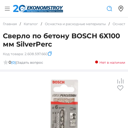
Главная
/
Каталог
/
Оснастка и расходные материалы
/
Оснастк
Сверло по бетону BOSCH 6Х100
мм SilverPerc
Код товара:
2.608.597.660
0
(0)
|
Задать вопрос
Нет в наличии