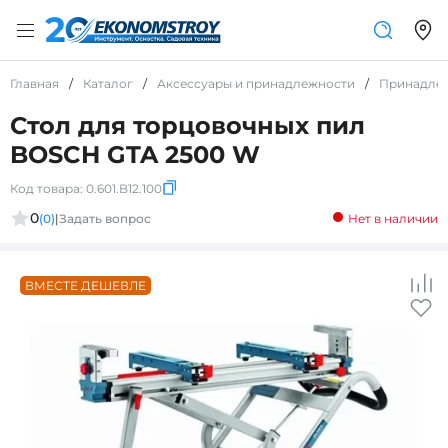
Главная
/
Каталог
/
Аксессуары и принадлежности
/
Принадле
Стол для торцовочных пил
BOSCH GTA 2500 W
Код товара:
0.601.B12.100
0
(0)
|
Задать вопрос
Нет в наличии
ВМЕСТЕ ДЕШЕВЛЕ