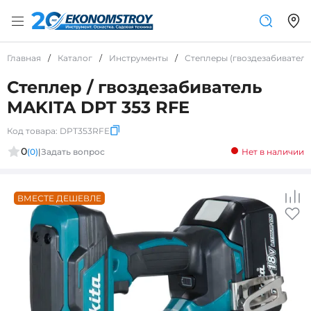
Главная
/
Каталог
/
Инструменты
/
Степлеры (гвоздезабиватели
Степлер / гвоздезабиватель
MAKITA DPT 353 RFE
Код товара:
DPT353RFE
0
(0)
|
Задать вопрос
Нет в наличии
ВМЕСТЕ ДЕШЕВЛЕ